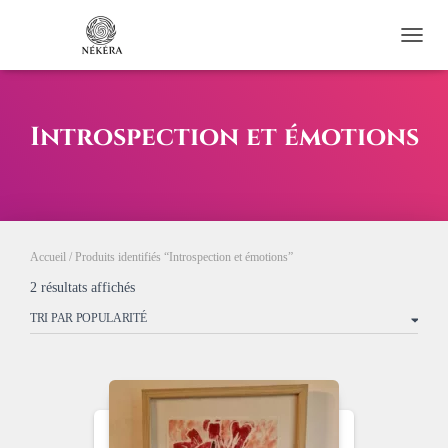
OUVRI
Introspection et émotions
Accueil
/ Produits identifiés “Introspection et émotions”
Trié
2 résultats affichés
par
popularité