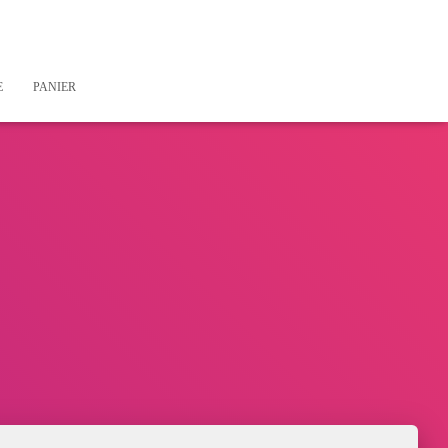
E
PANIER