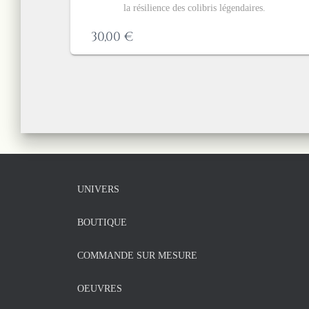
la résilience des colibris légendaires.
30,00
€
UNIVERS
BOUTIQUE
COMMANDE SUR MESURE
OEUVRES