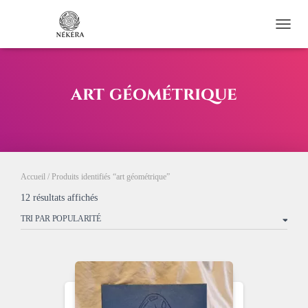
OUVRI
art géométrique
Accueil
/ Produits identifiés “art géométrique”
Trié
12 résultats affichés
par
popularité